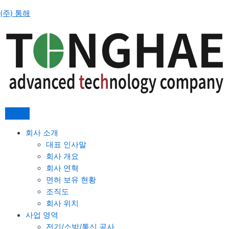
콘
(주) 통해
텐
츠
로
건
너
뛰
기
회사 소개
대표 인사말
회사 개요
회사 연혁
면허 보유 현황
조직도
회사 위치
사업 영역
전기/소방/통신 공사