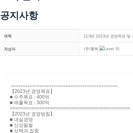
공지사항
제목
[公知] 2023년 경영목표 및
(주)통해
작성자
=============================================
【2023년 경영목표】
■ 수주목표 : 400억
■ 매출목표 : 300억
=============================================
【2023년 경영방침】
■ 내실경영
■ 신상필벌
■ 선택과 집중