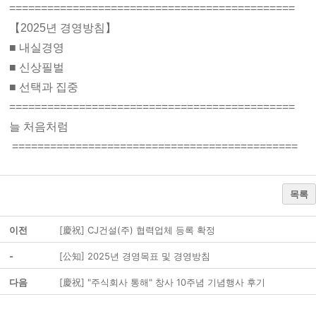
=============================================
【2025년 경영방침】
■ 내실경영
■ 신상필벌
■ 선택과 집중
=============================================
늘 처음처럼
=============================================
목록
이전
[慶祝] CJ건설(주) 협력업체 등록 확정
-
[公知] 2025년 경영목표 및 경영방침
다음
[慶祝] "주식회사 통해" 창사 10주념 기념행사 후기