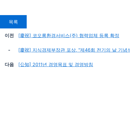
목록
이전
[慶祝] 코오롱환경서비스(주) 협력업체 등록 확정
-
[慶祝] 지식경제부장관 포상, "제46회 전기의 날 기념
다음
[公知] 2011년 경영목표 및 경영방침