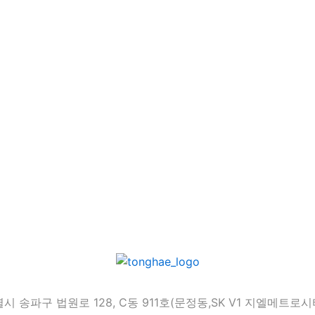
특별시 송파구 법원로 128, C동 911호(문정동,SK V1 지엘메트로시