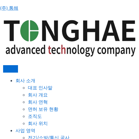
콘
(주) 통해
텐
츠
로
건
너
뛰
기
회사 소개
대표 인사말
회사 개요
회사 연혁
면허 보유 현황
조직도
회사 위치
사업 영역
전기/소방/통신 공사