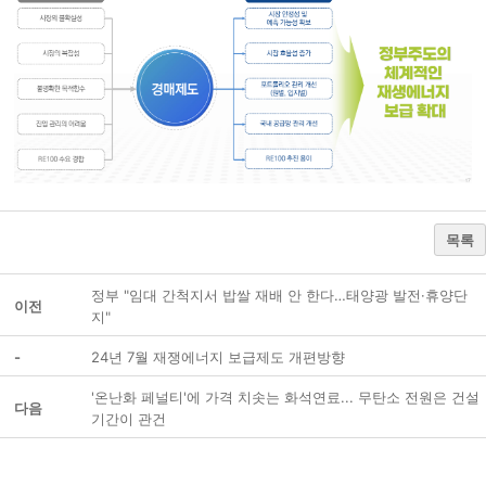
목록
정부 "임대 간척지서 밥쌀 재배 안 한다…태양광 발전·휴양단
이전
지"
-
24년 7월 재쟁에너지 보급제도 개편방향
'온난화 페널티'에 가격 치솟는 화석연료... 무탄소 전원은 건설
다음
기간이 관건